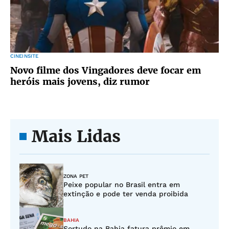
CINEINSITE
Novo filme dos Vingadores deve focar em
heróis mais jovens, diz rumor
Mais Lidas
ZONA PET
Peixe popular no Brasil entra em
extinção e pode ter venda proibida
BAHIA
Sortudo na Bahia fatura prêmio em