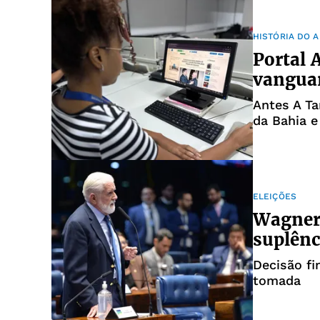
HISTÓRIA DO A
Portal
vanguar
Antes A Tar
da Bahia e
ELEIÇÕES
Wagner
suplênc
Decisão fi
tomada