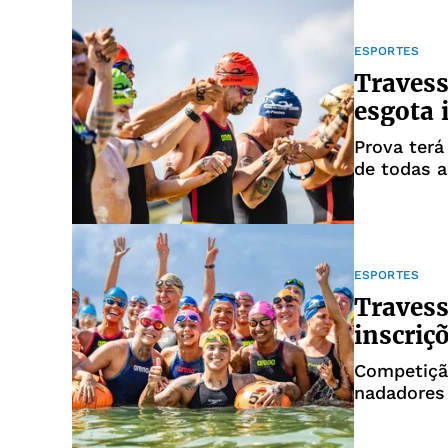
ESPORTES
Traves
esgota 
Prova terá 
de todas a
ESPORTES
Travess
inscriç
Competição
nadadores 
regras