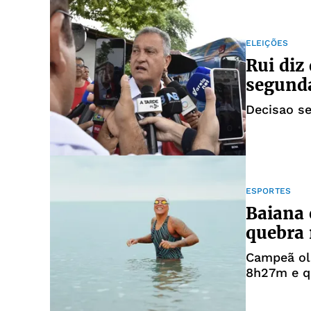
ELEIÇÕES
Rui diz
segunda
Decisao s
ESPORTES
Baiana 
quebra 
Campeã olí
8h27m e q