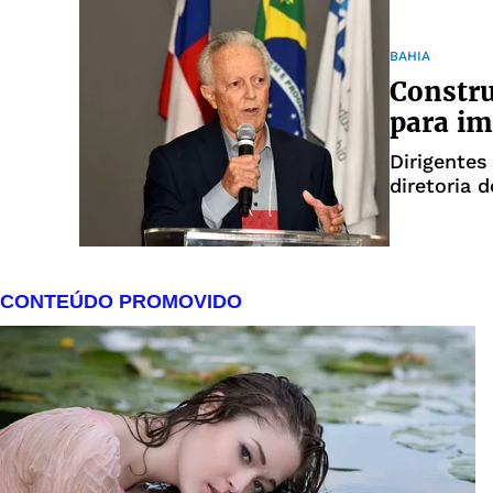
BAHIA
Constru
para im
Dirigentes
diretoria 