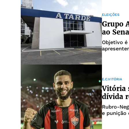
ELEIÇÕES
Grupo A
ao Sena
Objetivo é
apresente
E.C.VITÓRIA
Vitória
dívida 
Rubro-Neg
e punição 