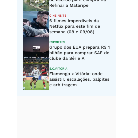
Refinaria Mataripe
CINEINSITE
6 filmes imperdíveis da
Netflix para este fim de
semana (08 e 09/08)
ESPORTES
Grupo dos EUA prepara R$ 1
bilhão para comprar SAF de
clube da Série A
E.C.VITÓRIA
Flamengo x Vitória: onde
assistir, escalações, palpites
e arbitragem