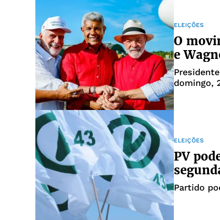
ELEIÇÕES
O movi
e Wagne
Presidente
domingo, 
ELEIÇÕES
PV pode
segunda
Partido p