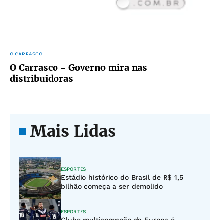
O CARRASCO
O Carrasco - Governo mira nas
distribuidoras
Mais Lidas
ESPORTES
Estádio histórico do Brasil de R$ 1,5
bilhão começa a ser demolido
ESPORTES
Clube multicampeão da Europa é