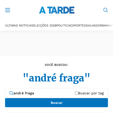
Últimas notícias
ÚLTIMAS NOTÍCIAS
ELEIÇÕES 2026
POLÍTICA
ESPORTES
SALVADOR
BAHIA
P
VOCÊ BUSCOU:
"andré fraga"
Buscar por tag
Buscar