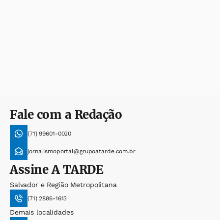
Fale com a Redação
(71) 99601-0020
jornalismoportal@grupoatarde.com.br
Assine
A TARDE
Salvador e Região Metropolitana
(71) 2886-1613
Demais localidades