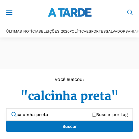
Últimas notícias
ÚLTIMAS NOTÍCIAS
ELEIÇÕES 2026
POLÍTICA
ESPORTES
SALVADOR
BAHIA
P
VOCÊ BUSCOU:
"calcinha preta"
Buscar por tag
Buscar