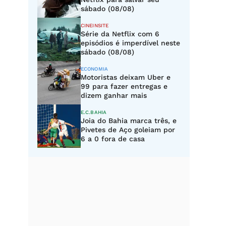
sábado (08/08)
CINEINSITE
Série da Netflix com 6
episódios é imperdível neste
sábado (08/08)
ECONOMIA
Motoristas deixam Uber e
99 para fazer entregas e
dizem ganhar mais
E.C.BAHIA
Joia do Bahia marca três, e
Pivetes de Aço goleiam por
6 a 0 fora de casa