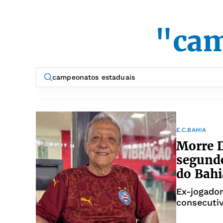
"cam
E.C.BAHIA
Morre D
segundo
do Bahi
Ex-jogado
consecuti