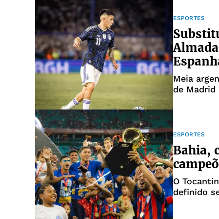
ESPORTES
Substit
Almada 
Espanh
Meia argen
de Madrid
ESPORTES
Bahia, 
campeõe
O Tocantin
definido 
estadual