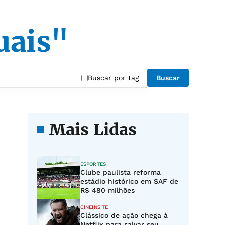
uais"
Buscar por tag
Buscar
Mais Lidas
ESPORTES
Clube paulista reforma
estádio histórico em SAF de
R$ 480 milhões
CINEINSITE
Clássico de ação chega à
Netflix para salvar seu