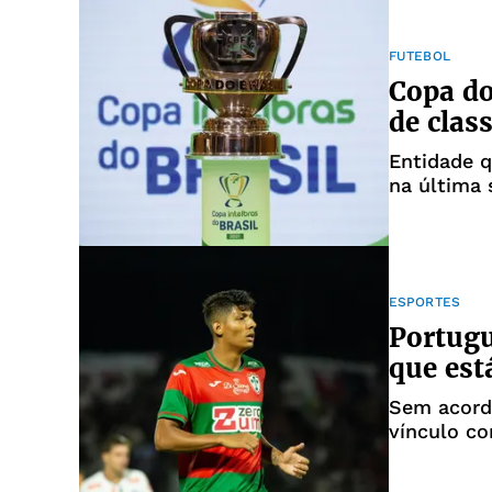
FUTEBOL
Copa do
de clas
Entidade q
na última 
2027
ESPORTES
Portugu
que est
Sem acord
vínculo co