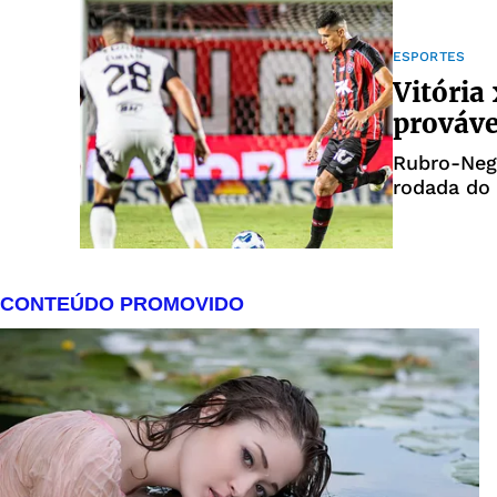
ESPORTES
Vitória
prováve
Rubro-Negr
rodada do 