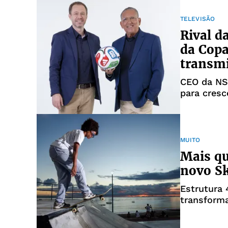
TELEVISÃO
Rival d
da Copa
transm
CEO da NSp
para cresc
MUITO
Mais qu
novo Sk
Estrutura 
transforma