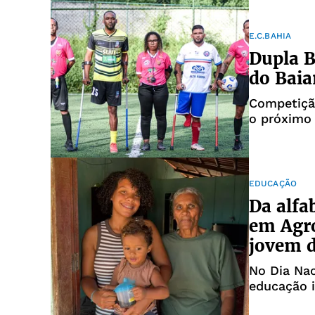
E.C.BAHIA
Dupla B
do Baia
Competição
o próximo
EDUCAÇÃO
Da alfa
em Agro
jovem d
No Dia Nac
educação i
transform