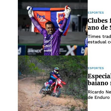
ESPORTES
Clubes 
ano de 
Times trad
estadual 
ESPORTES
Especia
baiano 
Ricardo N
de Enduro 