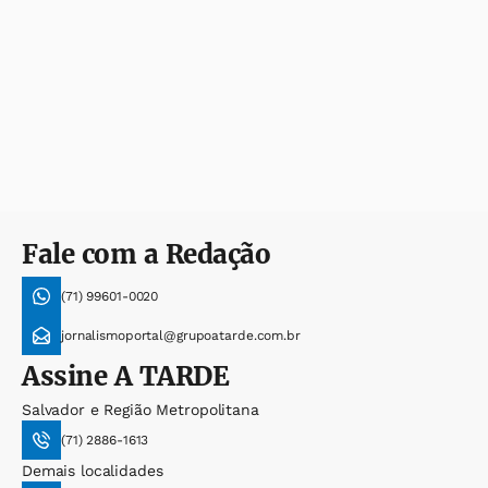
Fale com a Redação
(71) 99601-0020
jornalismoportal@grupoatarde.com.br
Assine
A TARDE
Salvador e Região Metropolitana
(71) 2886-1613
Demais localidades