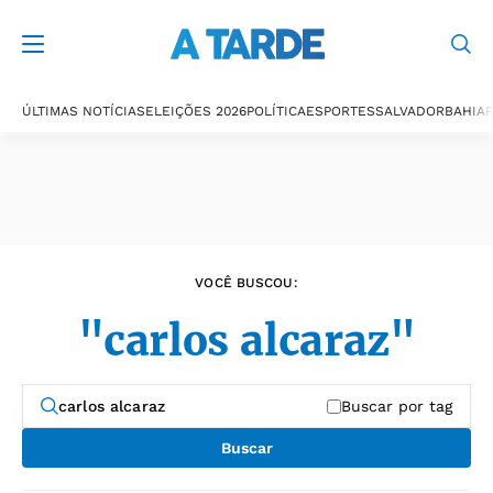
Últimas notícias
ÚLTIMAS NOTÍCIAS
ELEIÇÕES 2026
POLÍTICA
ESPORTES
SALVADOR
BAHIA
P
VOCÊ BUSCOU:
"carlos alcaraz"
Buscar por tag
Buscar