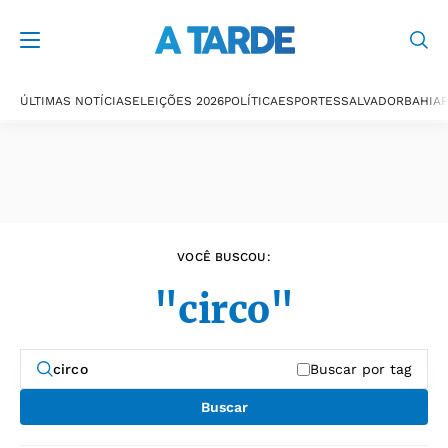
Últimas notícias
ÚLTIMAS NOTÍCIAS
ELEIÇÕES 2026
POLÍTICA
ESPORTES
SALVADOR
BAHIA
P
VOCÊ BUSCOU:
"circo"
Buscar por tag
Buscar