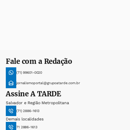
Fale com a Redação
(71) 99601-0020
jornalismoportal@grupoatarde.com.br
Assine
A TARDE
Salvador e Região Metropolitana
(71) 2886-1613
Demais localidades
71 2886-1613