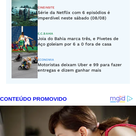
CINEINSITE
Série da Netflix com 6 episódios é
imperdível neste sábado (08/08)
E.C.BAHIA
Joia do Bahia marca três, e Pivetes de
Aço goleiam por 6 a 0 fora de casa
ECONOMIA
Motoristas deixam Uber e 99 para fazer
entregas e dizem ganhar mais