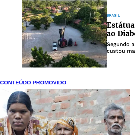
BRASIL
Estátu
ao Diab
Segundo a
custou mai