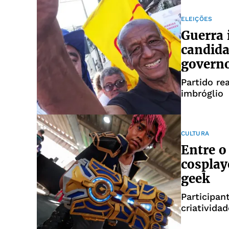
ELEIÇÕES
Guerra 
candida
governo
Partido re
imbróglio
CULTURA
Entre o 
cosplay
geek
Participa
criativida