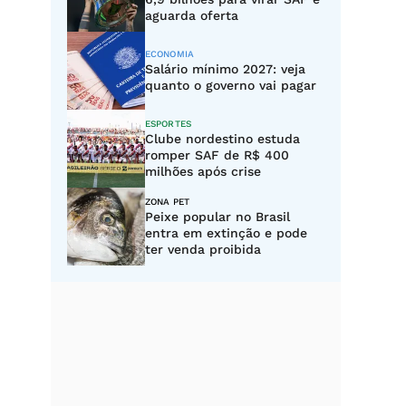
aguarda oferta
ECONOMIA
Salário mínimo 2027: veja
quanto o governo vai pagar
ESPORTES
Clube nordestino estuda
romper SAF de R$ 400
milhões após crise
ZONA PET
Peixe popular no Brasil
entra em extinção e pode
ter venda proibida