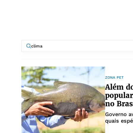
ZONA PET
Além do
popular
no Bras
Governo av
quais esp