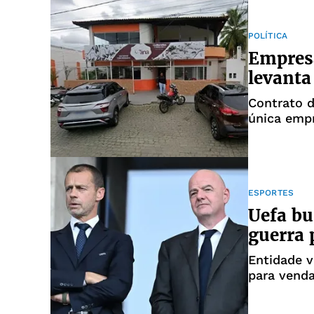
POLÍTICA
Empresa
levanta
Contrato 
única emp
ESPORTES
Uefa bu
guerra p
Entidade 
para venda