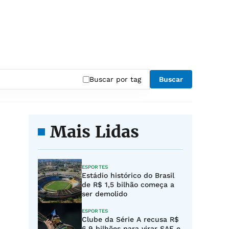
Buscar por tag
Buscar
Mais Lidas
ESPORTES
Estádio histórico do Brasil
de R$ 1,5 bilhão começa a
ser demolido
ESPORTES
Clube da Série A recusa R$
6,9 bilhões para virar SAF e