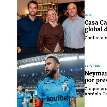
JULY
Casa Ca
global 
Confira a 
ESPORTES
Neymar
por pre
Craque pro
Antônio Ca