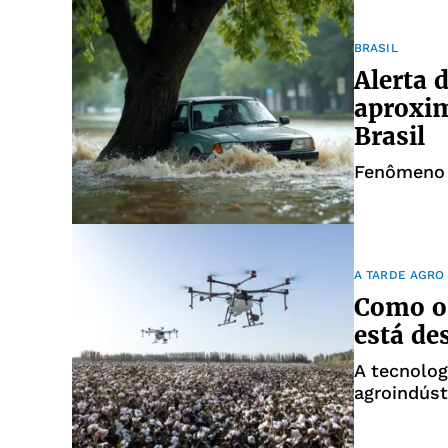
BRASIL
Alerta 
aproxim
Brasil
Fenômeno 
A TARDE AGRO
Como o 
está de
A tecnolog
agroindúst