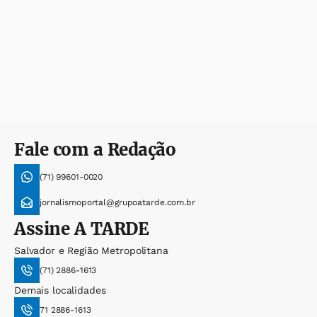
Fale com a Redação
(71) 99601-0020
jornalismoportal@grupoatarde.com.br
Assine
A TARDE
Salvador e Região Metropolitana
(71) 2886-1613
Demais localidades
71 2886-1613