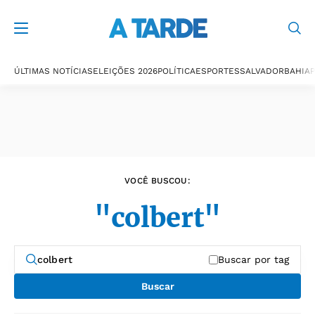
Últimas notícias
ÚLTIMAS NOTÍCIAS
ELEIÇÕES 2026
POLÍTICA
ESPORTES
SALVADOR
BAHIA
P
VOCÊ BUSCOU:
"colbert"
Buscar por tag
Buscar