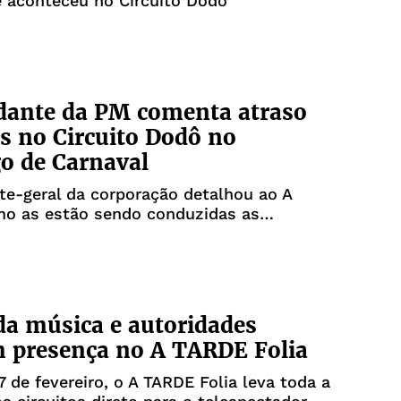
e aconteceu no Circuito Dodô
ante da PM comenta atraso
os no Circuito Dodô no
o de Carnaval
e-geral da corporação detalhou ao A
o as estão sendo conduzidas as
durante a folia
da música e autoridades
 presença no A TARDE Folia
17 de fevereiro, o A TARDE Folia leva toda a