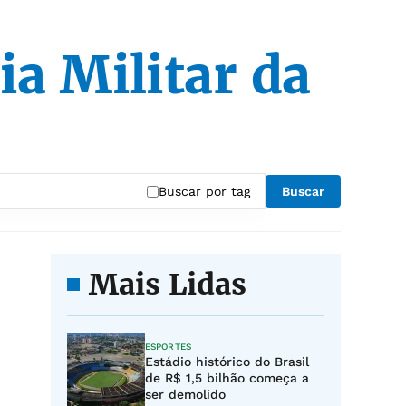
a Militar da
Buscar por tag
Buscar
Mais Lidas
ESPORTES
Estádio histórico do Brasil
de R$ 1,5 bilhão começa a
ser demolido