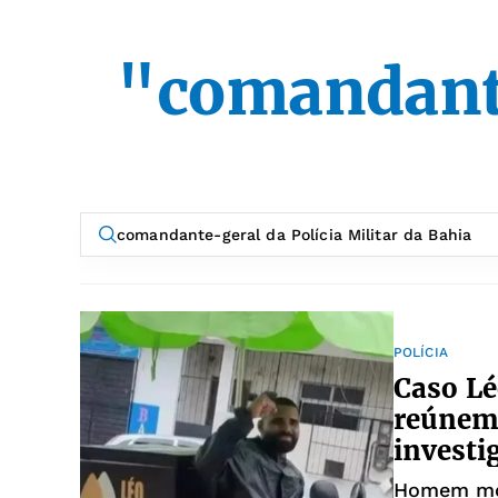
"comandante
POLÍCIA
Caso Lé
reúnem 
investi
Homem mor