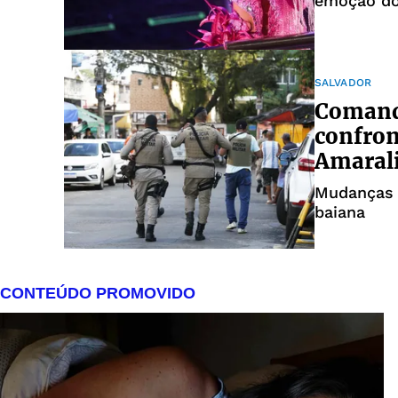
emoção dos
SALVADOR
Comand
confron
Amaral
Mudanças e
baiana