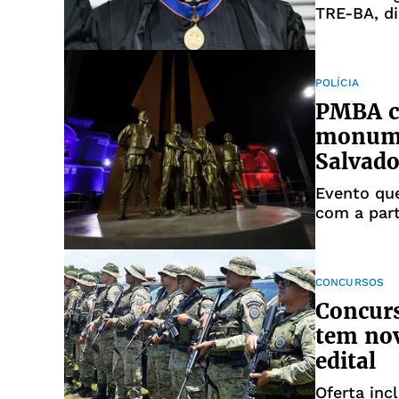
TRE-BA, di
POLÍCIA
PMBA c
monume
Salvado
Evento que
com a par
Rodrigues
CONCURSOS
Concur
tem nov
edital
Oferta inc