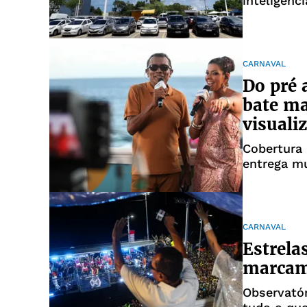
inteligênc
CARNAVAL
Do pré 
bate ma
visuali
Cobertura
entrega mu
transmissã
CARNAVAL
Estrela
marcam
Observató