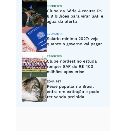
ESPORTES
Clube da Série A recusa R$
6,9 bilhões para virar SAF e
aguarda oferta
ECONOMIA
Salário mínimo 2027: veja
quanto o governo vai pagar
ESPORTES
Clube nordestino estuda
romper SAF de R$ 400
milhões após crise
ZONA PET
Peixe popular no Brasil
entra em extinção e pode
ter venda proibida