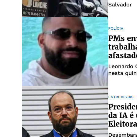
Salvador
POLÍCIA
PMs en
trabalh
afastad
Leonardo G
nesta quin
ENTREVISTAS
Presid
da IA é
Eleitor
Desembarg