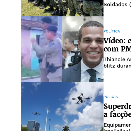
Soldados 
POLÍTICA
Vídeo: 
com PM
Thiancle A
blitz dura
POLÍCIA
Superdr
a facçõ
Equipamen