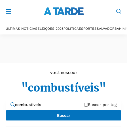
Últimas notícias
ÚLTIMAS NOTÍCIAS
ELEIÇÕES 2026
POLÍTICA
ESPORTES
SALVADOR
BAHIA
P
VOCÊ BUSCOU:
"combustíveis"
Buscar por tag
Buscar