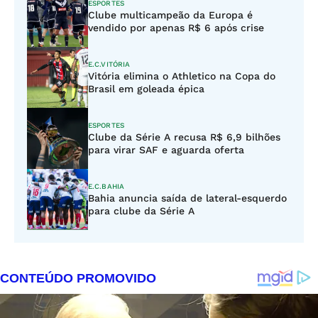
ESPORTES
Clube multicampeão da Europa é
vendido por apenas R$ 6 após crise
E.C.VITÓRIA
Vitória elimina o Athletico na Copa do
Brasil em goleada épica
ESPORTES
Clube da Série A recusa R$ 6,9 bilhões
para virar SAF e aguarda oferta
E.C.BAHIA
Bahia anuncia saída de lateral-esquerdo
para clube da Série A