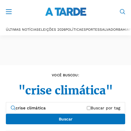
Últimas notícias
ÚLTIMAS NOTÍCIAS
ELEIÇÕES 2026
POLÍTICA
ESPORTES
SALVADOR
BAHIA
P
VOCÊ BUSCOU:
"crise climática"
Buscar por tag
Buscar