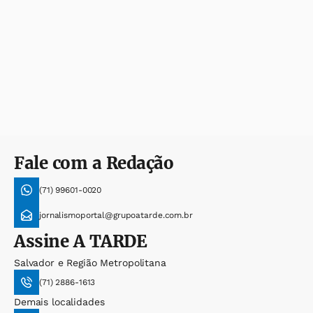
Fale com a Redação
(71) 99601-0020
jornalismoportal@grupoatarde.com.br
Assine
A TARDE
Salvador e Região Metropolitana
(71) 2886-1613
Demais localidades