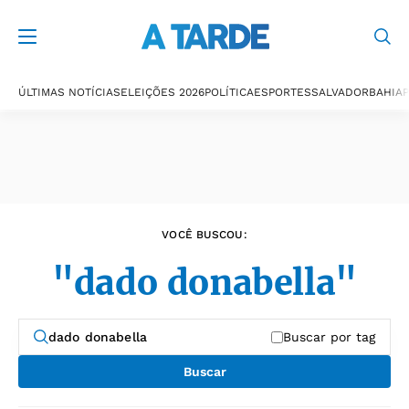
Últimas notícias
ÚLTIMAS NOTÍCIAS
ELEIÇÕES 2026
POLÍTICA
ESPORTES
SALVADOR
BAHIA
P
VOCÊ BUSCOU:
"dado donabella"
Buscar por tag
Buscar