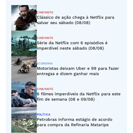
CINEINSITE
Clássico de ação chega à Netflix para
salvar seu sábado (08/08)
CINEINSITE
Série da Netflix com 6 episódios é
imperdível neste sábado (08/08)
ECONOMIA
Motoristas deixam Uber e 99 para fazer
entregas e dizem ganhar mais
CINEINSITE
6 filmes imperdíveis da Netflix para este
fim de semana (08 e 09/08)
POLÍTICA
Petrobras informa estágio de acordo
para compra da Refinaria Mataripe