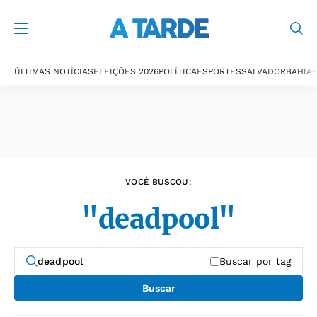
Últimas notícias
ÚLTIMAS NOTÍCIAS
ELEIÇÕES 2026
POLÍTICA
ESPORTES
SALVADOR
BAHIA
P
VOCÊ BUSCOU:
"deadpool"
Buscar por tag
Buscar