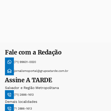
Fale com a Redação
(71) 99601-0020
jornalismoportal@grupoatarde.com.br
Assine
A TARDE
Salvador e Região Metropolitana
(71) 2886-1613
Demais localidades
71 2886-1613