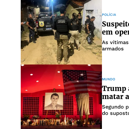
POLÍCIA
Suspeit
em oper
As vítima
armados
MUNDO
Trump a
matar a
Segundo pr
do supost