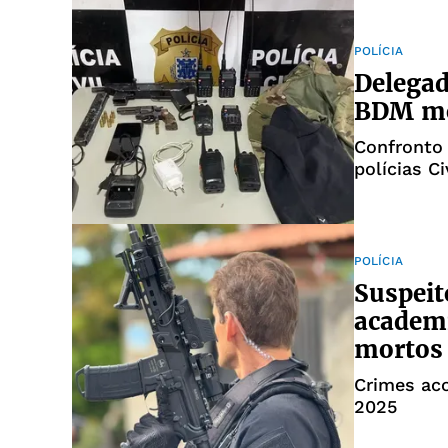
POLÍCIA
Delegad
BDM mo
Confronto
polícias C
POLÍCIA
Suspeit
academi
mortos
Crimes ac
2025