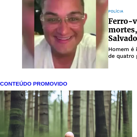
POLÍCIA
Ferro-v
mortes,
Salvado
Homem é i
de quatro 
outras qua