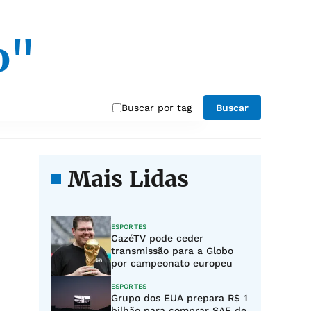
o"
Buscar por tag
Buscar
Mais Lidas
ESPORTES
CazéTV pode ceder
transmissão para a Globo
por campeonato europeu
ESPORTES
Grupo dos EUA prepara R$ 1
bilhão para comprar SAF de