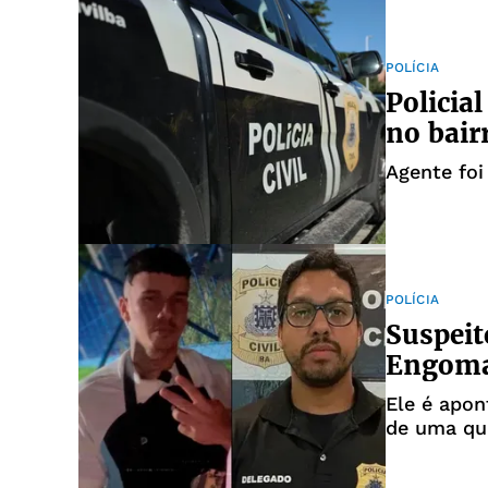
POLÍCIA
Policial
no bair
Agente foi
POLÍCIA
Suspeit
Engomad
Ele é apon
de uma qu