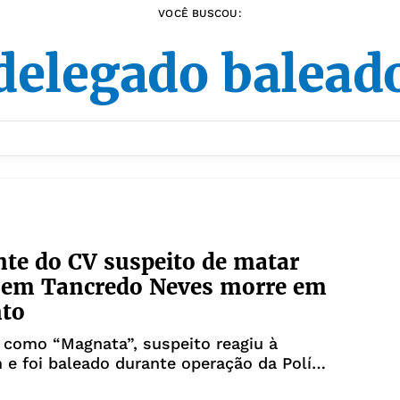
VOCÊ BUSCOU:
delegado balead
nte do CV suspeito de matar
l em Tancredo Neves morre em
nto
 como “Magnata”, suspeito reagiu à
e foi baleado durante operação da Polícia