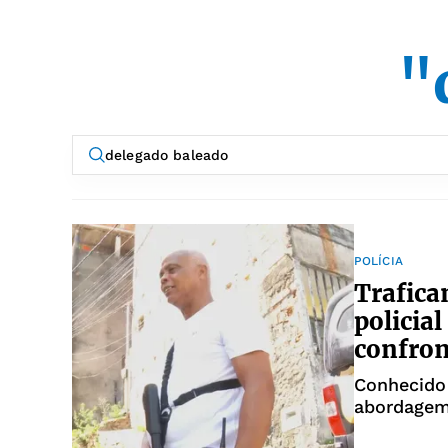
"
POLÍCIA
Trafica
policia
confro
Conhecido
abordagem 
Civil