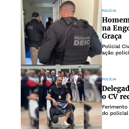
POLÍCIA
Homem s
na Engo
Graça
Policial C
ação polic
POLÍCIA
Delegad
o CV re
Ferimento 
do policial