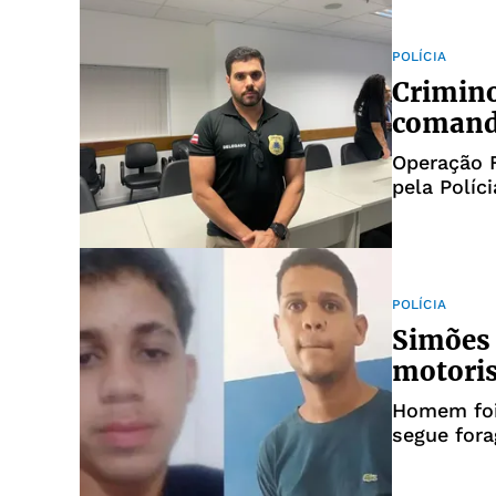
POLÍCIA
Crimino
comanda
Operação F
pela Políci
POLÍCIA
Simões 
motoris
Homem foi
segue fora