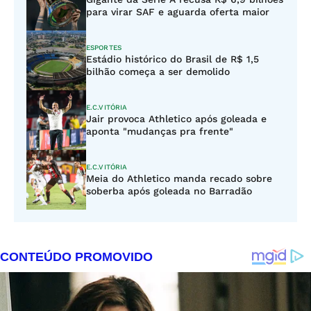
para virar SAF e aguarda oferta maior
ESPORTES
Estádio histórico do Brasil de R$ 1,5
bilhão começa a ser demolido
E.C.VITÓRIA
Jair provoca Athletico após goleada e
aponta "mudanças pra frente"
E.C.VITÓRIA
Meia do Athletico manda recado sobre
soberba após goleada no Barradão