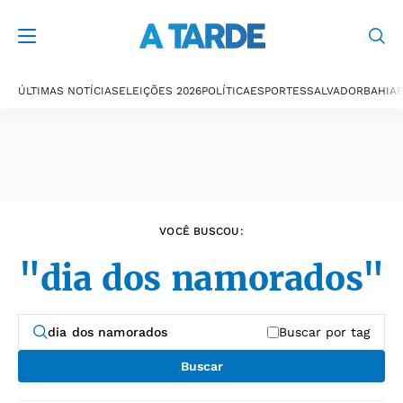
Últimas notícias
ÚLTIMAS NOTÍCIAS
ELEIÇÕES 2026
POLÍTICA
ESPORTES
SALVADOR
BAHIA
P
VOCÊ BUSCOU:
"dia dos namorados"
Buscar por tag
Buscar