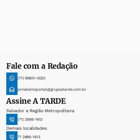
Fale com a Redação
(71) 99601-0020
jornalismoportal@grupoatarde.com.br
Assine
A TARDE
Salvador e Região Metropolitana
(71) 2886-1613
Demais localidades
71 2886-1613