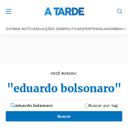
Últimas notícias
ÚLTIMAS NOTÍCIAS
ELEIÇÕES 2026
POLÍTICA
ESPORTES
SALVADOR
BAHIA
P
VOCÊ BUSCOU:
"eduardo bolsonaro"
Buscar por tag
Buscar