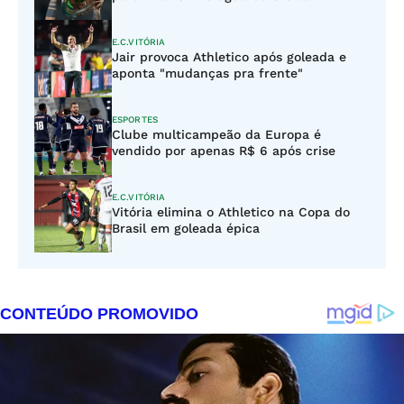
E.C.VITÓRIA
Jair provoca Athletico após goleada e
aponta "mudanças pra frente"
ESPORTES
Clube multicampeão da Europa é
vendido por apenas R$ 6 após crise
E.C.VITÓRIA
Vitória elimina o Athletico na Copa do
Brasil em goleada épica