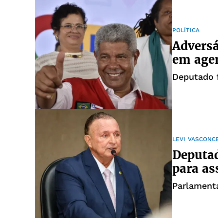
POLÍTICA
Adversá
em agen
Deputado f
LEVI VASCONC
Deputa
para a
Parlamenta