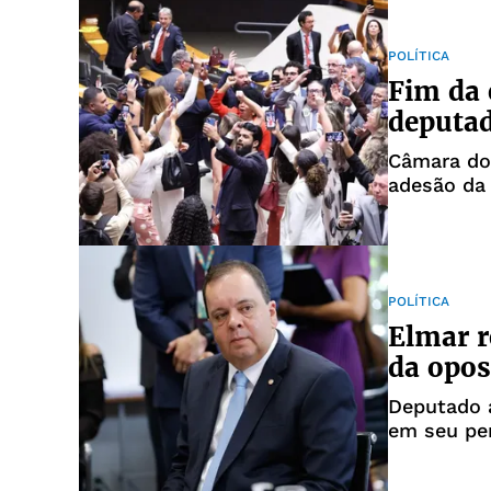
POLÍTICA
Fim da 
deputad
Câmara do
adesão da
POLÍTICA
Elmar r
da opos
Deputado a
em seu perf