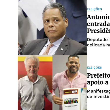
ELEIÇÕES
Antonio
entrada
Presidê
Deputado f
delicada 
ELEIÇÕES
Prefeit
apoio a
Manifesta
de investi