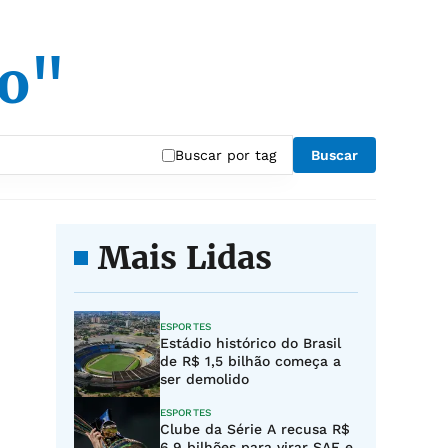
to"
Buscar por tag
Buscar
Mais Lidas
ESPORTES
Estádio histórico do Brasil
de R$ 1,5 bilhão começa a
ser demolido
ESPORTES
Clube da Série A recusa R$
6,9 bilhões para virar SAF e