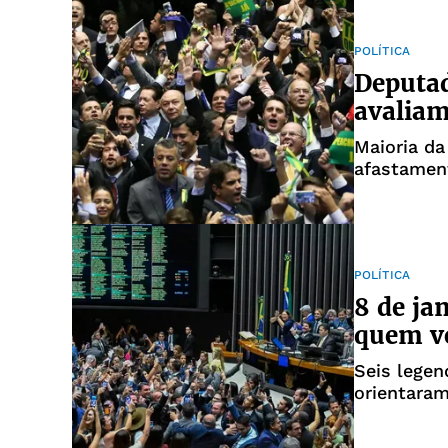
POLÍTICA
Deputad
avalia
Maioria da
afastamen
2016
POLÍTICA
8 de jan
quem vo
Seis lege
orientaram
seus memb