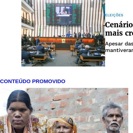
ELEIÇÕES
Cenário
mais cr
Apesar da
mantivera