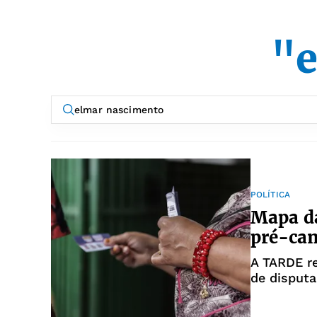
"e
POLÍTICA
Mapa da
pré-can
A TARDE r
de disputa