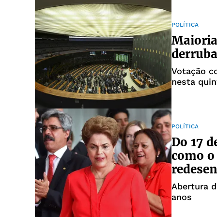
POLÍTICA
Maioria
derruba
Votação c
nesta quin
POLÍTICA
Do 17 de
como o
redesen
Abertura 
anos