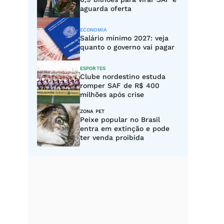
aguarda oferta
ECONOMIA
Salário mínimo 2027: veja
quanto o governo vai pagar
ESPORTES
Clube nordestino estuda
romper SAF de R$ 400
milhões após crise
ZONA PET
Peixe popular no Brasil
entra em extinção e pode
ter venda proibida