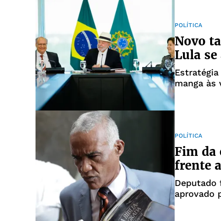
POLÍTICA
Novo ta
Lula se
Estratégia
manga às 
POLÍTICA
Fim da 
frente 
Deputado f
aprovado 