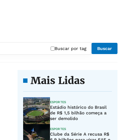
Buscar por tag
Buscar
Mais Lidas
ESPORTES
Estádio histórico do Brasil
de R$ 1,5 bilhão começa a
ser demolido
ESPORTES
Clube da Série A recusa R$
6,9 bilhões para virar SAF e