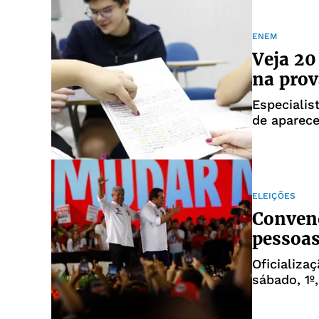
ENEM
Veja 20
na pro
Especialis
de aparece
ELEIÇÕES
Convenç
pessoas
Oficializa
sábado, 1º