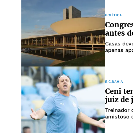
POLÍTICA
Congres
antes d
Casas dev
apenas ap
E.C.BAHIA
Ceni te
juiz de
Treinador
amistoso 