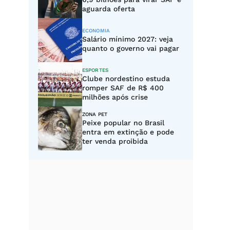
aguarda oferta
ECONOMIA
Salário mínimo 2027: veja
quanto o governo vai pagar
ESPORTES
Clube nordestino estuda
romper SAF de R$ 400
milhões após crise
ZONA PET
Peixe popular no Brasil
entra em extinção e pode
ter venda proibida