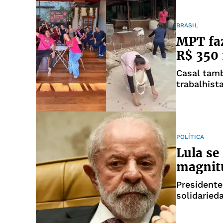
BRASIL
MPT faz
R$ 350 
Casal tamb
trabalhist
POLÍTICA
Lula se
magnitu
President
solidaried