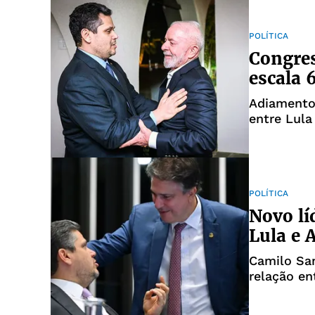
POLÍTICA
Congres
escala 
Adiamento 
entre Lula
POLÍTICA
Novo lí
Lula e 
Camilo Sa
relação en