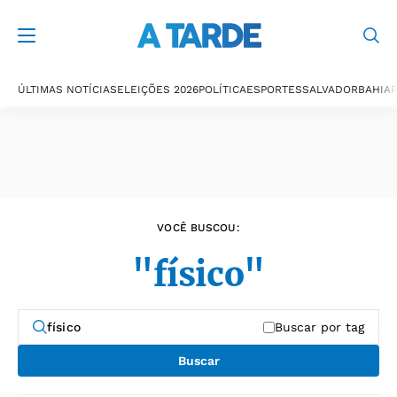
Últimas notícias
ÚLTIMAS NOTÍCIAS
ELEIÇÕES 2026
POLÍTICA
ESPORTES
SALVADOR
BAHIA
P
VOCÊ BUSCOU:
"físico"
Buscar por tag
Buscar