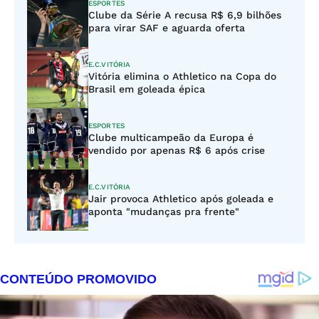
ESPORTES
Clube da Série A recusa R$ 6,9 bilhões
para virar SAF e aguarda oferta
E.C.VITÓRIA
Vitória elimina o Athletico na Copa do
Brasil em goleada épica
ESPORTES
Clube multicampeão da Europa é
vendido por apenas R$ 6 após crise
E.C.VITÓRIA
Jair provoca Athletico após goleada e
aponta "mudanças pra frente"