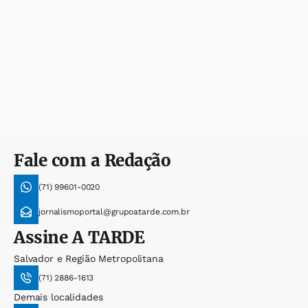
Fale com a Redação
(71) 99601-0020
jornalismoportal@grupoatarde.com.br
Assine
A TARDE
Salvador e Região Metropolitana
(71) 2886-1613
Demais localidades