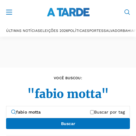
Últimas notícias
ÚLTIMAS NOTÍCIAS
ELEIÇÕES 2026
POLÍTICA
ESPORTES
SALVADOR
BAHIA
P
VOCÊ BUSCOU:
"fabio motta"
Buscar por tag
Buscar