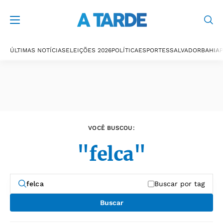
Últimas notícias
ÚLTIMAS NOTÍCIAS
ELEIÇÕES 2026
POLÍTICA
ESPORTES
SALVADOR
BAHIA
P
VOCÊ BUSCOU:
"felca"
Buscar por tag
Buscar