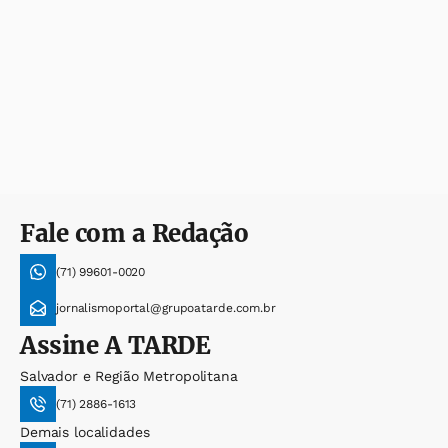
Fale com a Redação
(71) 99601-0020
jornalismoportal@grupoatarde.com.br
Assine
A TARDE
Salvador e Região Metropolitana
(71) 2886-1613
Demais localidades