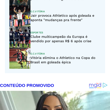
E.C.VITÓRIA
Jair provoca Athletico após goleada e
aponta "mudanças pra frente"
ESPORTES
Clube multicampeão da Europa é
vendido por apenas R$ 6 após crise
E.C.VITÓRIA
Vitória elimina o Athletico na Copa do
Brasil em goleada épica