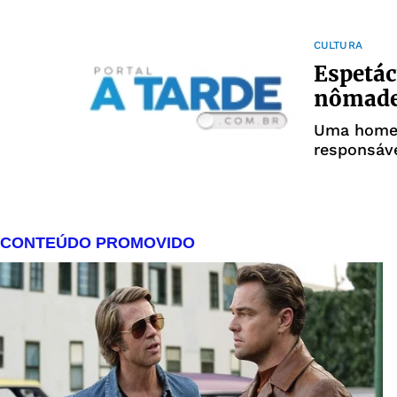
dirigindo 
CULTURA
Espetác
nômade
Uma homen
responsáve
danças ára
espetáculo
Bela Saffe
Kairós, no