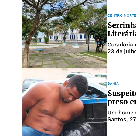
CENTRO NORTE
Serrinh
Literári
Curadoria 
23 de julho
Ishmael
BAHIA
Suspeit
preso e
Um homem 
Santos, 27
no municíp
de uma tri