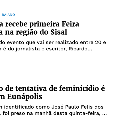
 BAIANO
a recebe primeira Feira
a na região do Sisal
do evento que vai ser realizado entre 20 e
 é do jornalista e escritor, Ricardo
o de tentativa de feminicídio é
m Eunápolis
identificado como José Paulo Felis dos
, foi preso na manhã desta quinta-feira, 3,
io de Eunápolis, no sul da Bahia, suspeito
pla tentativa de homicídio. Ele foi flagrado