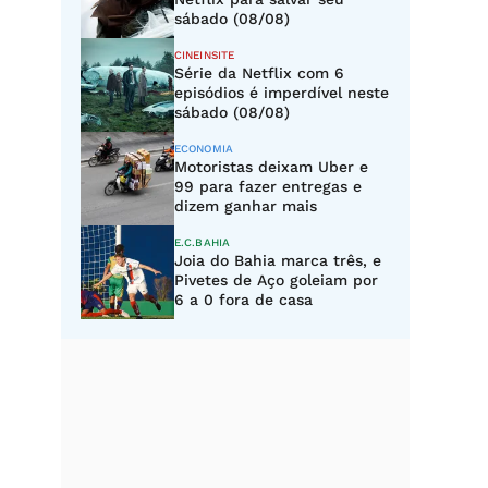
sábado (08/08)
CINEINSITE
Série da Netflix com 6
episódios é imperdível neste
sábado (08/08)
ECONOMIA
Motoristas deixam Uber e
99 para fazer entregas e
dizem ganhar mais
E.C.BAHIA
Joia do Bahia marca três, e
Pivetes de Aço goleiam por
6 a 0 fora de casa