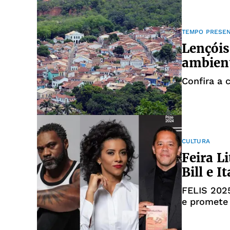
TEMPO PRESE
Lençóis
ambien
Confira a 
CULTURA
Feira L
Bill e I
FELIS 2025
e promete