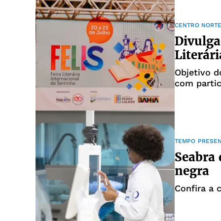
CENTRO NORTE
Divulga
Literár
Objetivo d
com parti
TEMPO PRESE
Seabra 
negra
Confira a 