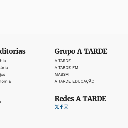
ditorias
Grupo
A TARDE
ahia
A TARDE
tória
A TARDE FM
gos
MASSA!
nomia
A TARDE EDUCAÇÃO
Redes
A TARDE
o
a