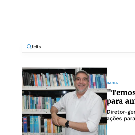
BAHIA
"Temos 
para am
Diretor-ge
ações para 
e memória