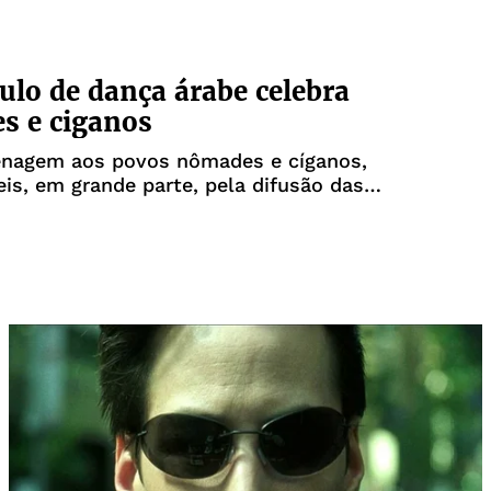
uma picape, apropriada indebitament
ulo de dança árabe celebra
s e ciganos
agem aos povos nômades e cíganos,
is, em grande parte, pela difusão das
be e flamenca. Este é o objetivo
 Ghawazze, que a dançarina e professora
 apresentará com o grupo de dança áreabe
 próximo d