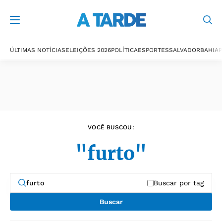
Últimas notícias
ÚLTIMAS NOTÍCIAS
ELEIÇÕES 2026
POLÍTICA
ESPORTES
SALVADOR
BAHIA
P
VOCÊ BUSCOU:
"furto"
Buscar por tag
Buscar