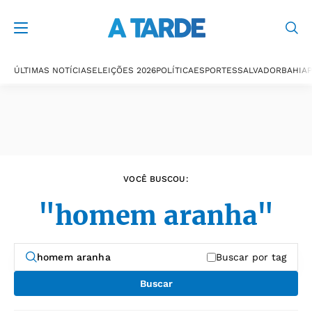
Últimas notícias
ÚLTIMAS NOTÍCIAS
ELEIÇÕES 2026
POLÍTICA
ESPORTES
SALVADOR
BAHIA
P
VOCÊ BUSCOU:
"homem aranha"
Buscar por tag
Buscar