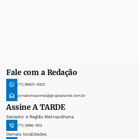
Fale com a Redação
(71) 99601-0020
jornalismoportal@grupoatarde.com.br
Assine
A TARDE
Salvador e Região Metropolitana
(71) 2886-1613
Demais localidades