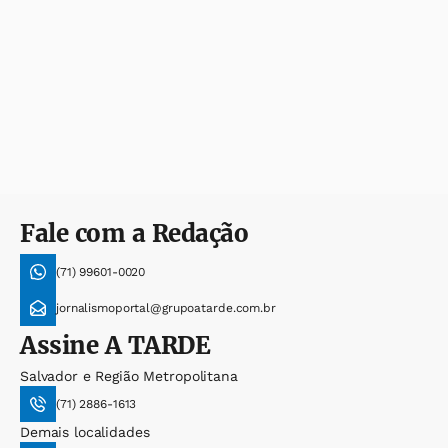
Fale com a Redação
(71) 99601-0020
jornalismoportal@grupoatarde.com.br
Assine
A TARDE
Salvador e Região Metropolitana
(71) 2886-1613
Demais localidades