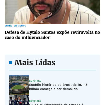
ENTRETENIMENTO
Defesa de Hytalo Santos expõe reviravolta no
caso do influenciador
Mais Lidas
ESPORTES
Estádio histórico do Brasil de R$ 1,5
bilhão começa a ser demolido
ESPORTES
Clube multicampeão da Europa é