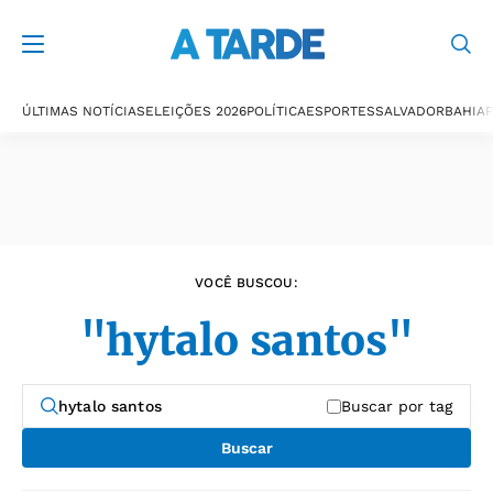
Últimas notícias
ÚLTIMAS NOTÍCIAS
ELEIÇÕES 2026
POLÍTICA
ESPORTES
SALVADOR
BAHIA
P
VOCÊ BUSCOU:
"hytalo santos"
Buscar por tag
Buscar