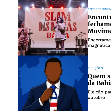
ENTRETENIME
Encontr
fecham
Movim
Encerrame
magnética
ELEIÇÕES
Quem sã
da Bahi
Eleição p
outubro