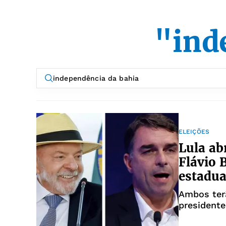
"ind
ELEIÇÕES
Lula ab
Flávio 
estadua
Ambos terã
president