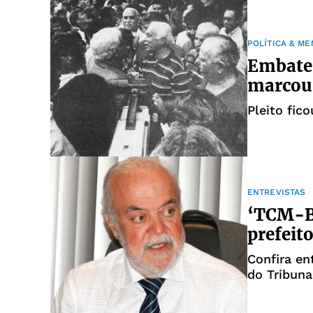
POLÍTICA & M
Embate 
marcou 
Pleito fic
ENTREVISTAS
‘TCM-BA
prefeit
Confira en
do Tribun