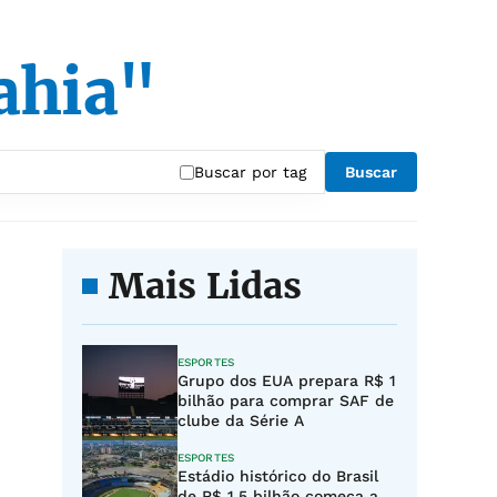
ahia"
Buscar por tag
Buscar
Mais Lidas
ESPORTES
Grupo dos EUA prepara R$ 1
bilhão para comprar SAF de
clube da Série A
ESPORTES
Estádio histórico do Brasil
de R$ 1,5 bilhão começa a