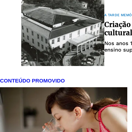
A TARDE MEMÓ
Criação
cultura
Nos anos 1
ensino sup