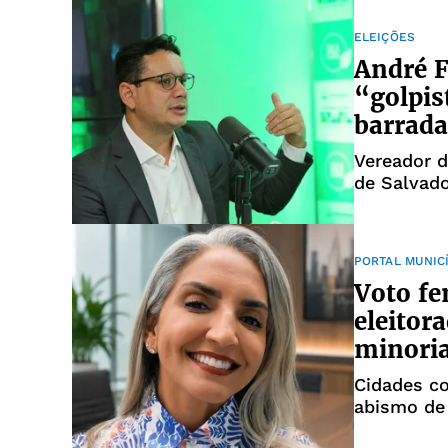
ELEIÇÕES
André F
“golpis
barrada
Vereador 
de Salvado
PORTAL MUNIC
Voto fe
eleitor
minoria
Cidades c
abismo de 