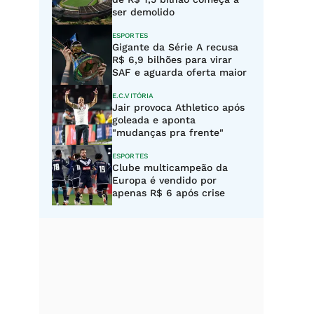
ser demolido
ESPORTES
Gigante da Série A recusa
R$ 6,9 bilhões para virar
SAF e aguarda oferta maior
E.C.VITÓRIA
Jair provoca Athletico após
goleada e aponta
"mudanças pra frente"
ESPORTES
Clube multicampeão da
Europa é vendido por
apenas R$ 6 após crise