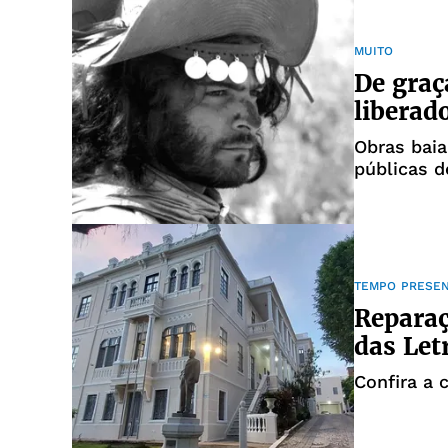
MUITO
De graç
liberad
Obras bai
públicas d
TEMPO PRESE
Reparaç
das Let
Confira a 