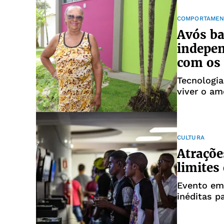
COMPORTAMEN
Avós b
indepe
com os
Tecnologi
viver o am
CULTURA
Atraçõe
limites 
Evento em 
inéditas p