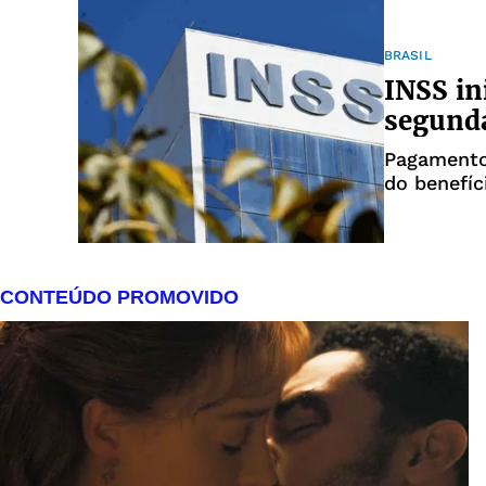
BRASIL
INSS in
segunda
Pagamento 
do benefíc