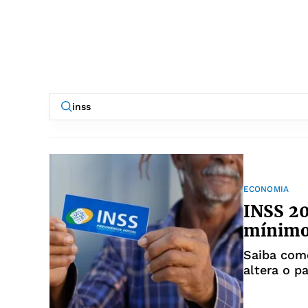
ECONOMIA
INSS 20
mínimo 
Saiba como
altera o p