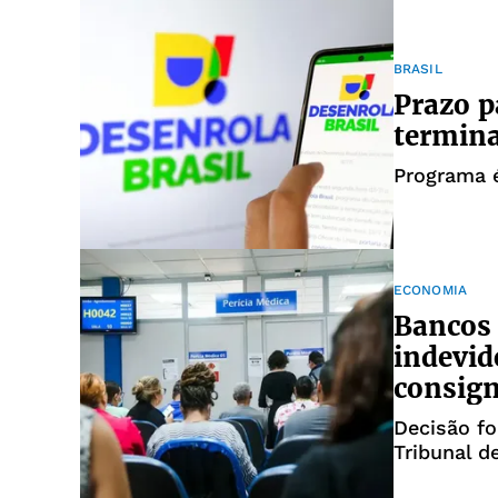
BRASIL
Prazo p
termina
Programa 
ECONOMIA
Bancos 
indevid
consig
Decisão fo
Tribunal d