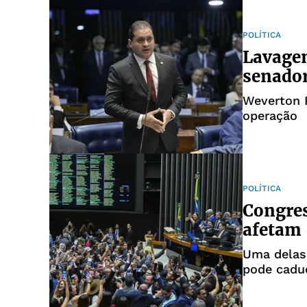
POLÍTICA
Lavagem
senador
Weverton R
operação
POLÍTICA
Congres
afetam 
Uma delas 
pode cadu