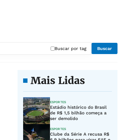
Buscar por tag
Buscar
Mais Lidas
ESPORTES
Estádio histórico do Brasil
de R$ 1,5 bilhão começa a
ser demolido
ESPORTES
Clube da Série A recusa R$
6,9 bilhões para virar SAF e