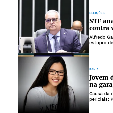
ELEIÇÕES
STF ana
contra 
Alfredo Ga
estupro de
BAHIA
Jovem d
na gara
Causa da 
periciais; 