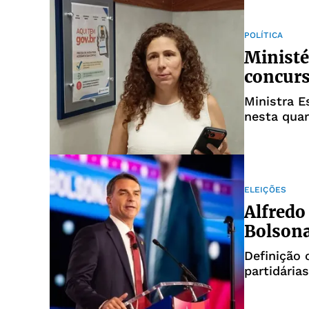
POLÍTICA
Ministé
concurs
Ministra 
nesta quar
ELEIÇÕES
Alfredo
Bolsona
Definição 
partidárias