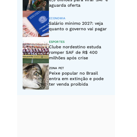
aguarda oferta
ECONOMIA
Salário mínimo 2027: veja
quanto o governo vai pagar
ESPORTES
Clube nordestino estuda
romper SAF de R$ 400
milhões após crise
ZONA PET
Peixe popular no Brasil
entra em extinção e pode
ter venda proibida