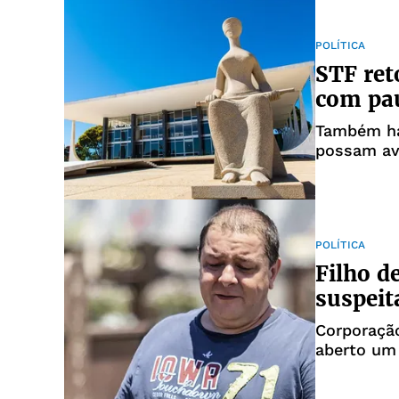
POLÍTICA
STF ret
com pa
Também há 
possam av
POLÍTICA
Filho d
suspeit
Corporaçã
aberto um 