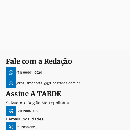
Fale com a Redação
(71) 99601-0020
jornalismoportal@grupoatarde.com.br
Assine
A TARDE
Salvador e Região Metropolitana
(71) 2886-1613
Demais localidades
71 2886-1613