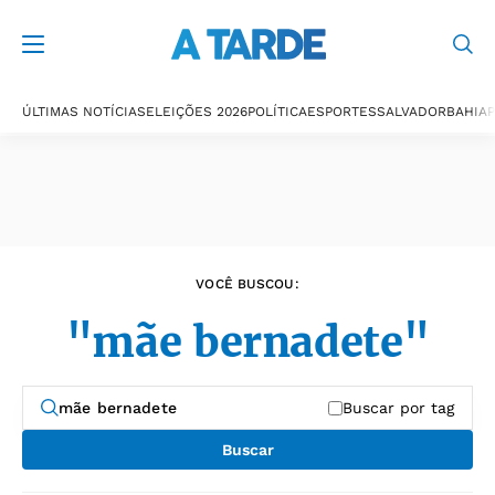
Últimas notícias
ÚLTIMAS NOTÍCIAS
ELEIÇÕES 2026
POLÍTICA
ESPORTES
SALVADOR
BAHIA
P
VOCÊ BUSCOU:
"mãe bernadete"
Buscar por tag
Buscar