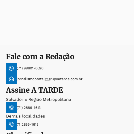
Fale com a Redação
(71) 99601-0020
jornalismoportal@grupoatarde.com.br
Assine
A TARDE
Salvador e Região Metropolitana
(71) 2886-1613
Demais localidades
71 2886-1613