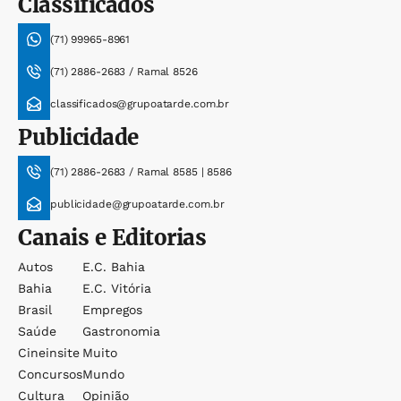
Classificados
(71) 99965-8961
(71) 2886-2683 / Ramal 8526
classificados@grupoatarde.com.br
Publicidade
(71) 2886-2683 / Ramal 8585 | 8586
publicidade@grupoatarde.com.br
Canais e Editorias
Autos
E.c. Bahia
Bahia
E.c. Vitória
Brasil
Empregos
Saúde
Gastronomia
Cineinsite
Muito
Concursos
Mundo
Cultura
Opinião