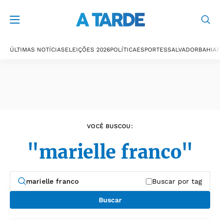
Últimas notícias
ÚLTIMAS NOTÍCIAS
ELEIÇÕES 2026
POLÍTICA
ESPORTES
SALVADOR
BAHIA
P
VOCÊ BUSCOU:
"marielle franco"
Buscar por tag
Buscar