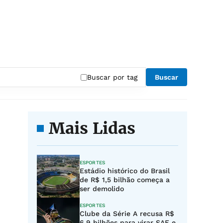
Buscar por tag
Buscar
Mais Lidas
ESPORTES
Estádio histórico do Brasil
de R$ 1,5 bilhão começa a
ser demolido
ESPORTES
Clube da Série A recusa R$
6,9 bilhões para virar SAF e