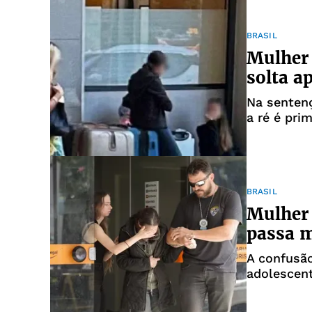
BRASIL
Mulher
solta a
Na sentenç
a ré é prim
BRASIL
Mulher
passa m
A confusã
adolescent
Muratoni