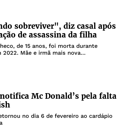
do sobreviver", diz casal após
ção de assassina da filha
checo, de 15 anos, foi morta durante
m 2022. Mãe e irmã mais nova
aram crime
notifica Mc Donald’s pela falta
ish
etornou no dia 6 de fevereiro ao cardápio
a