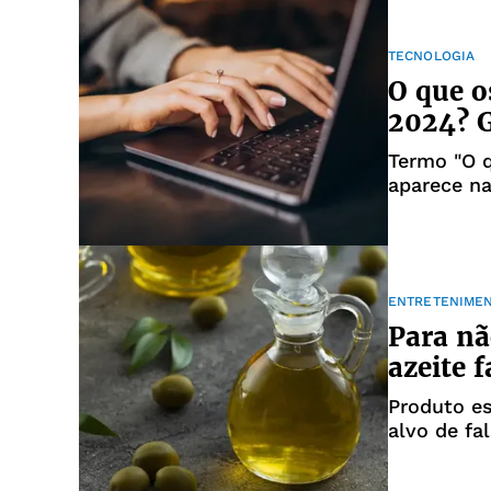
TECNOLOGIA
O que o
2024? 
Termo "O q
aparece na
ENTRETENIME
Para nã
azeite 
Produto es
alvo de fa