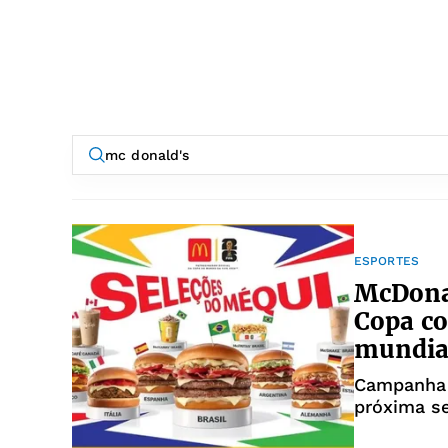
ESPORTES
McDona
Copa co
mundia
Campanha 
próxima s
seleções