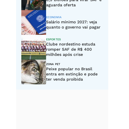
aguarda oferta
ECONOMIA
Salário mínimo 2027: veja
quanto o governo vai pagar
ESPORTES
Clube nordestino estuda
romper SAF de R$ 400
milhões após crise
ZONA PET
Peixe popular no Brasil
entra em extinção e pode
ter venda proibida