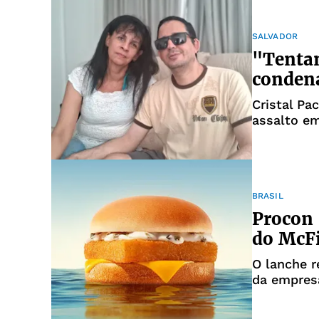
SALVADOR
"Tentan
condena
Cristal Pa
assalto e
testemunh
BRASIL
Procon 
do McF
O lanche r
da empres