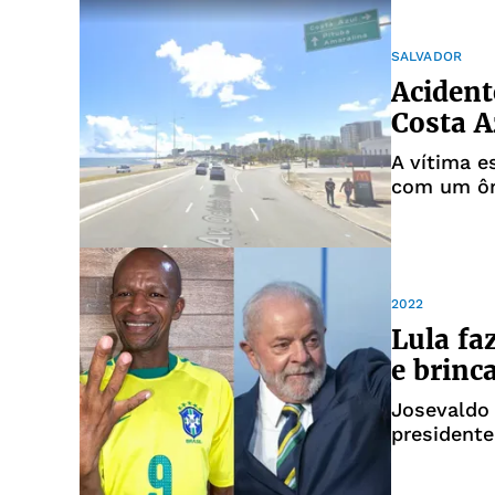
SALVADOR
Acident
Costa A
A vítima e
com um ô
2022
Lula fa
e brinca
Josevaldo
presidente
esquerda 