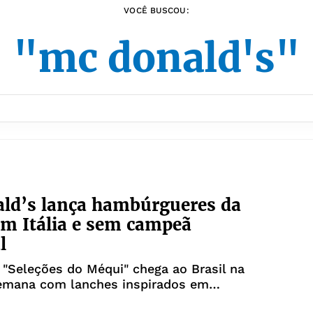
VOCÊ BUSCOU:
"mc donald's"
ld’s lança hambúrgueres da
m Itália e sem campeã
l
"Seleções do Méqui" chega ao Brasil na
emana com lanches inspirados em