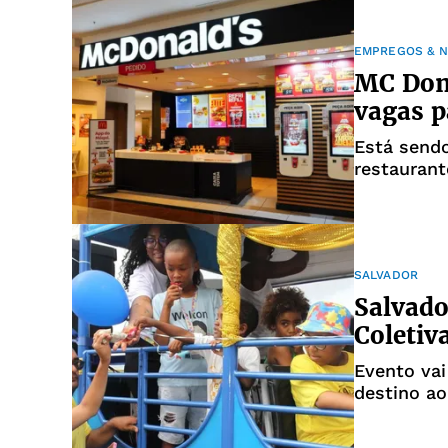
EMPREGOS & 
MC Dona
vagas p
Está sendo
restaurant
SALVADOR
Salvado
Coletiv
Evento vai
destino ao