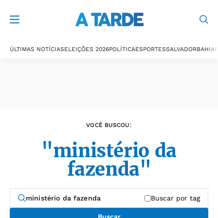
Últimas notícias
ÚLTIMAS NOTÍCIAS
ELEIÇÕES 2026
POLÍTICA
ESPORTES
SALVADOR
BAHIA
P
VOCÊ BUSCOU:
"ministério da
fazenda"
Buscar por tag
Buscar