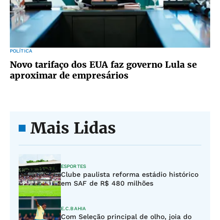
POLÍTICA
Novo tarifaço dos EUA faz governo Lula se
aproximar de empresários
Mais Lidas
ESPORTES
Clube paulista reforma estádio histórico
em SAF de R$ 480 milhões
E.C.BAHIA
Com Seleção principal de olho, joia do