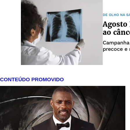
DE OLHO NA S
Agosto 
ao cânc
Campanha n
precoce e 