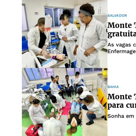
SALVADOR
Monte T
gratuit
As vagas 
Enfermage
Neonatal, 
BAHIA
Monte T
para c
Sonha em 