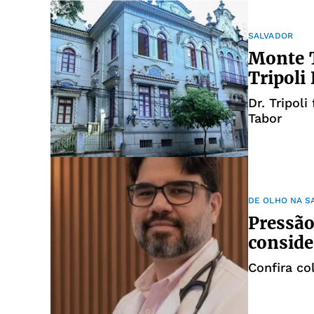
SALVADOR
Monte T
Tripoli
Dr. Tripol
Tabor
DE OLHO NA S
Pressão
conside
Confira co