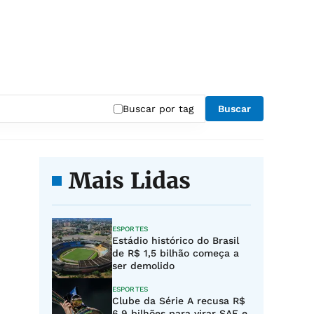
Buscar por tag
Buscar
Mais Lidas
ESPORTES
Estádio histórico do Brasil
de R$ 1,5 bilhão começa a
ser demolido
ESPORTES
Clube da Série A recusa R$
6,9 bilhões para virar SAF e