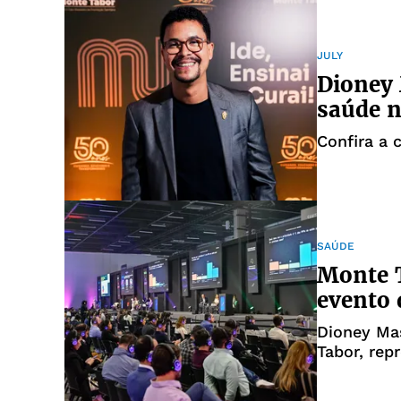
JULY
Dioney 
saúde n
Confira a 
SAÚDE
Monte 
evento 
Dioney Ma
Tabor, rep
mais relev