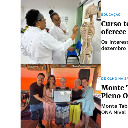
EDUCAÇÃO
Curso 
oferece
Os interes
dezembro
DE OLHO NA S
Monte T
Pleno 
Monte Tab
ONA Nível 
anos de v