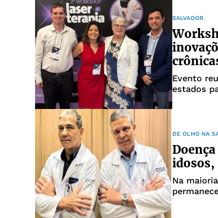
SALVADOR
Worksh
inovaçõ
crônica
Evento reu
estados p
DE OLHO NA S
Doença 
idosos,
Na maioria
permanece