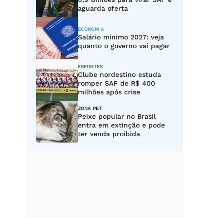
aguarda oferta
ECONOMIA
Salário mínimo 2027: veja
quanto o governo vai pagar
ESPORTES
Clube nordestino estuda
romper SAF de R$ 400
milhões após crise
ZONA PET
Peixe popular no Brasil
entra em extinção e pode
ter venda proibida