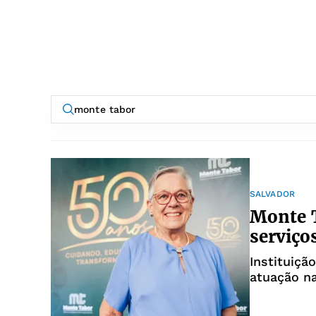
SALVADOR
Monte T
serviço
Instituiçã
atuação na