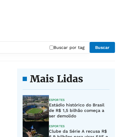
Buscar por tag
Buscar
Mais Lidas
ESPORTES
Estádio histórico do Brasil
de R$ 1,5 bilhão começa a
ser demolido
ESPORTES
Clube da Série A recusa R$
6,9 bilhões para virar SAF e