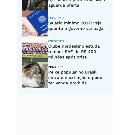
aguarda oferta
ECONOMIA
Salário mínimo 2027: veja
quanto o governo vai pagar
ESPORTES
Clube nordestino estuda
romper SAF de R$ 400
milhões após crise
ZONA PET
Peixe popular no Brasil
entra em extinção e pode
ter venda proibida