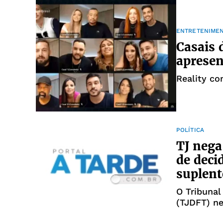
ENTRETENIME
Casais 
apresen
Reality co
POLÍTICA
TJ nega
de deci
suplent
O Tribunal 
(TJDFT) ne
deputado 