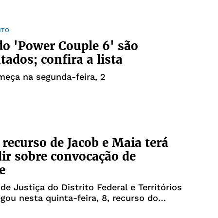
NTO
do 'Power Couple 6' são
tados; confira a lista
meça na segunda-feira, 2
 recurso de Jacob e Maia terá
dir sobre convocação de
e
de Justiça do Distrito Federal e Territórios
gou nesta quinta-feira, 8, recurso do
Celso Jacob (MDB-RJ) para que ele