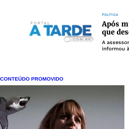
voltasse a
Com a per
presidente
POLÍTICA
Após m
que des
A assessor
informou à
o imóvel f
fim de sem
apartament
e, desde e