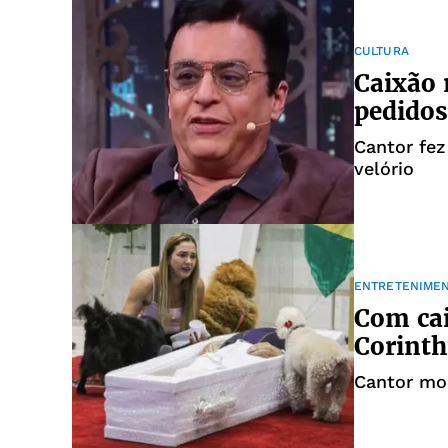
CULTURA
Caixão 
pedidos
Cantor fez
velório
ENTRETENIME
Com cai
Corinth
Cantor mor