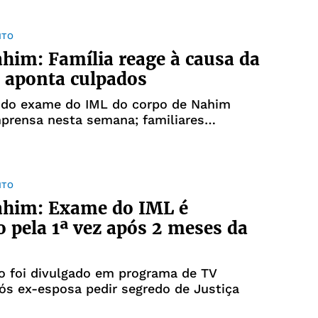
NTO
him: Família reage à causa da
 aponta culpados
 do exame do IML do corpo de Nahim
prensa nesta semana; familiares
de situação
NTO
ahim: Exame do IML é
o pela 1ª vez após 2 meses da
 foi divulgado em programa de TV
s ex-esposa pedir segredo de Justiça