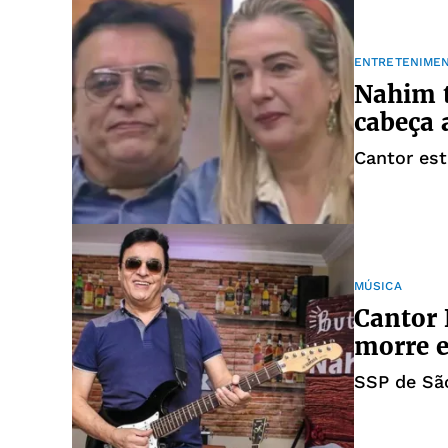
ENTRETENIME
Nahim t
cabeça 
Cantor es
MÚSICA
Cantor 
morre e
SSP de Sã