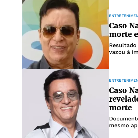
ENTRETENIME
Caso Na
morte e
Resultado
vazou à im
reclamam 
ENTRETENIME
Caso N
revelad
morte
Documento
mesmo apó