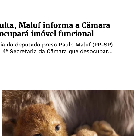
 cumprir sua pena no regime semiaberto.
manência de Jacob no regime fechado, o
ulta, Maluf informa a Câmara
ocupará imóvel funcional
ia do deputado preso Paulo Maluf (PP-SP)
 4ª Secretaria da Câmara que desocupará
uncional que ele tinha direito no próximo
ana. O prazo para a entrega do
o funcional venceu no dia 20 de janeiro
n