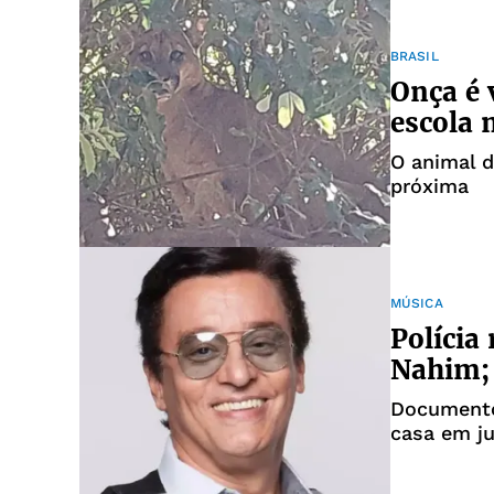
BRASIL
Onça é 
escola 
O animal d
próxima
MÚSICA
Polícia
Nahim; 
Documento 
casa em j