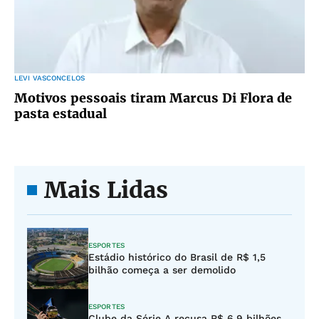
LEVI VASCONCELOS
Motivos pessoais tiram Marcus Di Flora de
pasta estadual
Mais Lidas
ESPORTES
Estádio histórico do Brasil de R$ 1,5
bilhão começa a ser demolido
ESPORTES
Clube da Série A recusa R$ 6,9 bilhões