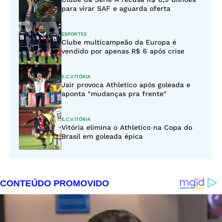
para virar SAF e aguarda oferta
ESPORTES
Clube multicampeão da Europa é
vendido por apenas R$ 6 após crise
E.C.VITÓRIA
Jair provoca Athletico após goleada e
aponta "mudanças pra frente"
E.C.VITÓRIA
Vitória elimina o Athletico na Copa do
Brasil em goleada épica