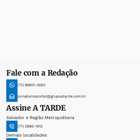
Fale com a Redação
(71) 99601-0020
jornalismoportal@grupoatarde.com.br
Assine
A TARDE
Salvador e Região Metropolitana
(71) 2886-1613
Demais localidades