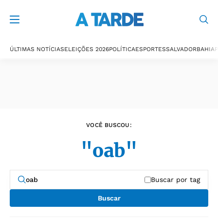
Últimas notícias
ÚLTIMAS NOTÍCIAS
ELEIÇÕES 2026
POLÍTICA
ESPORTES
SALVADOR
BAHIA
P
VOCÊ BUSCOU:
"oab"
Buscar por tag
Buscar