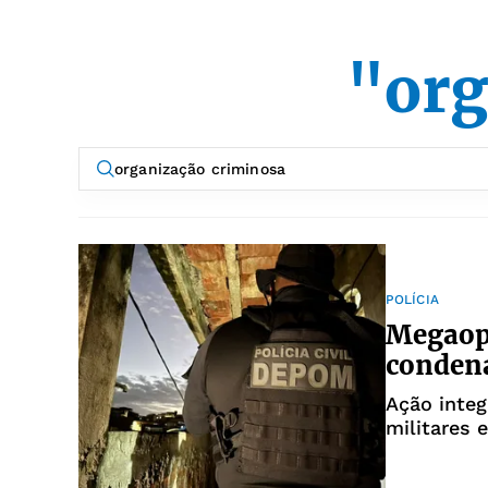
"org
POLÍCIA
Megaope
condena
Ação integ
militares 