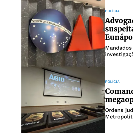
POLÍCIA
Advogad
suspeit
Eunápo
Mandados 
investigaçã
POLÍCIA
Comand
megaope
Ordens ju
Metropoli