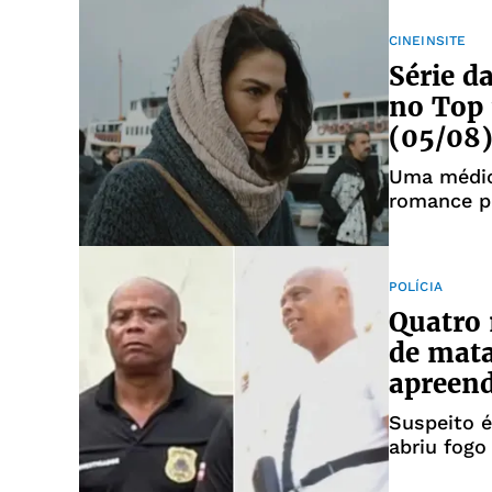
CINEINSITE
Série d
no Top 
(05/08
Uma médic
romance pr
POLÍCIA
Quatro 
de mata
apreen
Suspeito é
abriu fogo