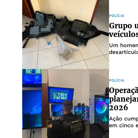
POLÍCIA
Grupo u
veículo
Um homem 
desarticul
POLÍCIA
Operaçã
planeja
2026
Ação cump
em cinco 