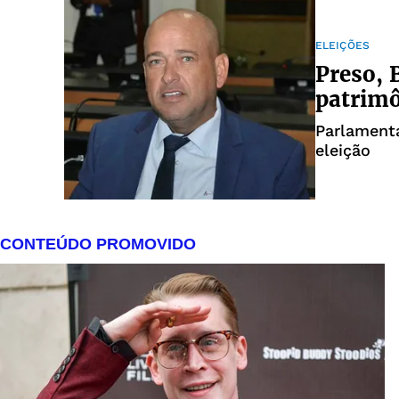
ELEIÇÕES
Preso, 
patrimô
Parlamenta
eleição