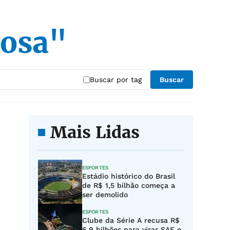
nosa"
Buscar por tag
Buscar
Mais Lidas
ESPORTES
Estádio histórico do Brasil
de R$ 1,5 bilhão começa a
ser demolido
ESPORTES
Clube da Série A recusa R$
6,9 bilhões para virar SAF e