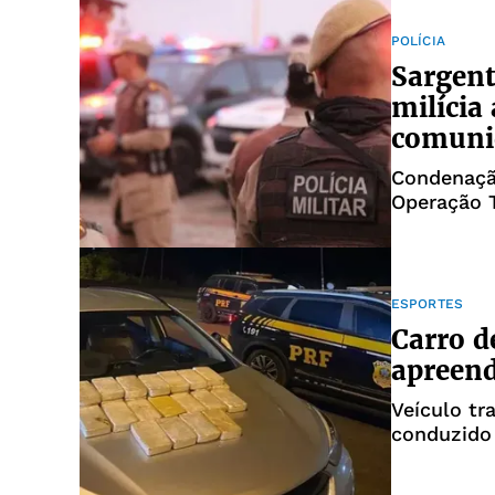
POLÍCIA
Sargent
milícia
comuni
Condenação
Operação T
ESPORTES
Carro d
apreend
Veículo tr
conduzido 
jogador