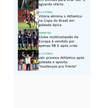
aguarda oferta
E.C.VITÓRIA
Vitória elimina o Athletico
na Copa do Brasil em
goleada épica
ESPORTES
Clube multicampeão da
Europa é vendido por
apenas R$ 6 após crise
E.C.VITÓRIA
Jair provoca Athletico após
goleada e aponta
"mudanças pra frente"