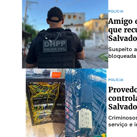
POLÍCIA
Amigo d
que rec
Salvado
Suspeito 
bloqueada 
POLÍCIA
Provedo
control
Salvado
Criminoso
serviço e