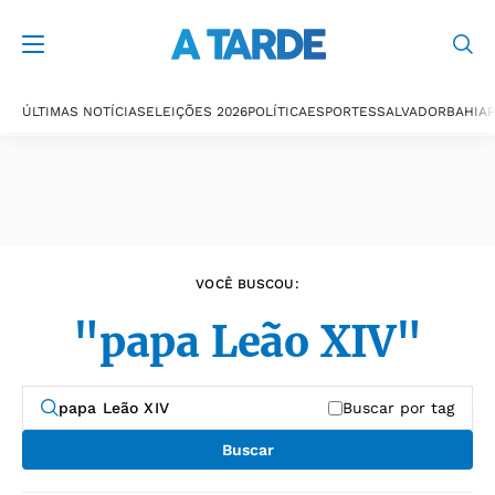
Últimas notícias
ÚLTIMAS NOTÍCIAS
ELEIÇÕES 2026
POLÍTICA
ESPORTES
SALVADOR
BAHIA
P
VOCÊ BUSCOU:
"papa Leão XIV"
Buscar por tag
Buscar