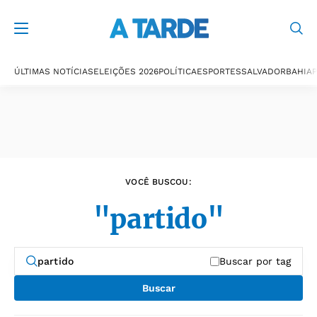
Últimas notícias
ÚLTIMAS NOTÍCIAS
ELEIÇÕES 2026
POLÍTICA
ESPORTES
SALVADOR
BAHIA
P
VOCÊ BUSCOU:
"partido"
Buscar por tag
Buscar