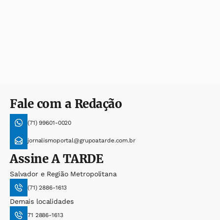
Fale com a Redação
(71) 99601-0020
jornalismoportal@grupoatarde.com.br
Assine
A TARDE
Salvador e Região Metropolitana
(71) 2886-1613
Demais localidades
71 2886-1613