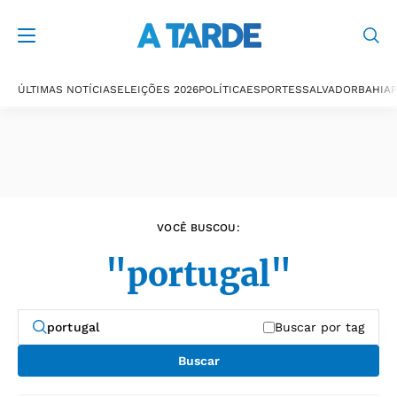
Últimas notícias
ÚLTIMAS NOTÍCIAS
ELEIÇÕES 2026
POLÍTICA
ESPORTES
SALVADOR
BAHIA
P
VOCÊ BUSCOU:
"portugal"
Buscar por tag
Buscar