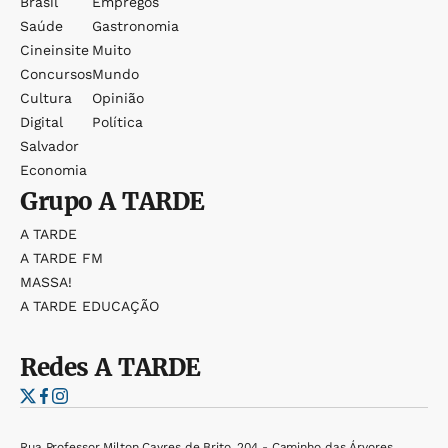
Brasil
Empregos
Saúde
Gastronomia
Cineinsite
Muito
Concursos
Mundo
Cultura
Opinião
Digital
Política
Salvador
Economia
Grupo
A TARDE
A TARDE
A TARDE FM
MASSA!
A TARDE EDUCAÇÃO
Redes
A TARDE
Rua Professor Milton Cayres de Brito, 204 - Caminho das Árvores,