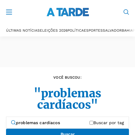
Últimas notícias
ÚLTIMAS NOTÍCIAS
ELEIÇÕES 2026
POLÍTICA
ESPORTES
SALVADOR
BAHIA
P
VOCÊ BUSCOU:
"problemas
cardíacos"
Buscar por tag
Buscar