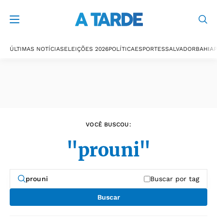
Últimas notícias
ÚLTIMAS NOTÍCIAS
ELEIÇÕES 2026
POLÍTICA
ESPORTES
SALVADOR
BAHIA
P
VOCÊ BUSCOU:
"prouni"
Buscar por tag
Buscar