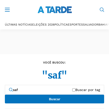
Últimas notícias
ÚLTIMAS NOTÍCIAS
ELEIÇÕES 2026
POLÍTICA
ESPORTES
SALVADOR
BAHIA
P
VOCÊ BUSCOU:
"saf"
Buscar por tag
Buscar