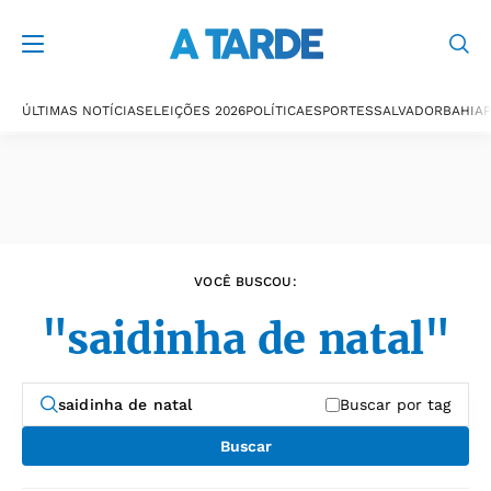
Últimas notícias
ÚLTIMAS NOTÍCIAS
ELEIÇÕES 2026
POLÍTICA
ESPORTES
SALVADOR
BAHIA
P
VOCÊ BUSCOU:
"saidinha de natal"
Buscar por tag
Buscar