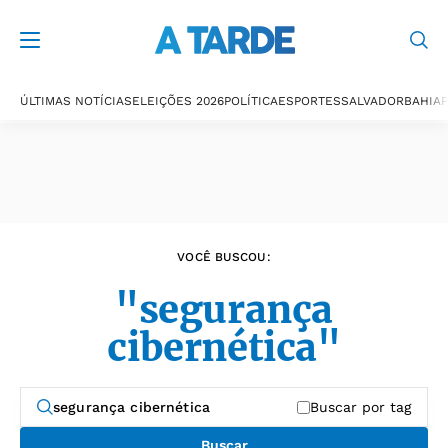
Últimas notícias
ÚLTIMAS NOTÍCIAS
ELEIÇÕES 2026
POLÍTICA
ESPORTES
SALVADOR
BAHIA
P
VOCÊ BUSCOU:
"segurança
cibernética"
Buscar por tag
Buscar