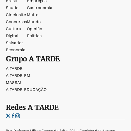
Brasil
Empregos
Saúde
Gastronomia
Cineinsite
Muito
Concursos
Mundo
Cultura
Opinião
Digital
Política
Salvador
Economia
Grupo
A TARDE
A TARDE
A TARDE FM
MASSA!
A TARDE EDUCAÇÃO
Redes
A TARDE
Rua Professor Milton Cayres de Brito, 204 - Caminho das Árvores,