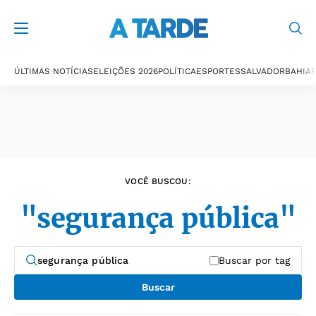
Últimas notícias
ÚLTIMAS NOTÍCIAS
ELEIÇÕES 2026
POLÍTICA
ESPORTES
SALVADOR
BAHIA
P
VOCÊ BUSCOU:
"segurança pública"
Buscar por tag
Buscar