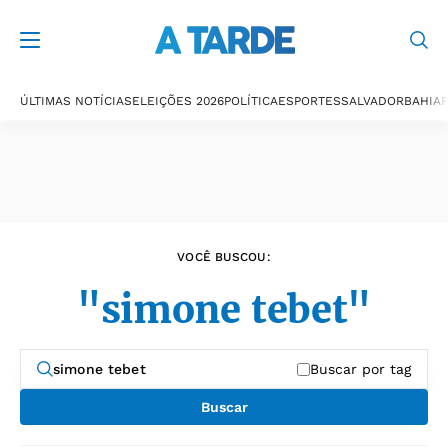
Últimas notícias
ÚLTIMAS NOTÍCIAS
ELEIÇÕES 2026
POLÍTICA
ESPORTES
SALVADOR
BAHIA
P
VOCÊ BUSCOU:
"simone tebet"
Buscar por tag
Buscar