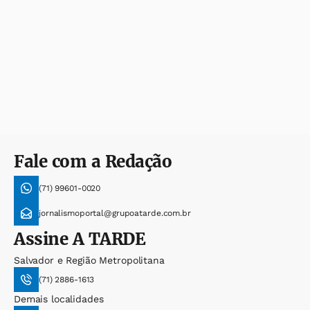
Fale com a Redação
(71) 99601-0020
jornalismoportal@grupoatarde.com.br
Assine
A TARDE
Salvador e Região Metropolitana
(71) 2886-1613
Demais localidades