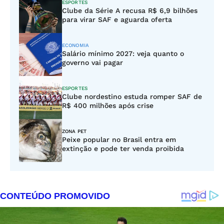
ESPORTES
Clube da Série A recusa R$ 6,9 bilhões
para virar SAF e aguarda oferta
ECONOMIA
Salário mínimo 2027: veja quanto o
governo vai pagar
ESPORTES
Clube nordestino estuda romper SAF de
R$ 400 milhões após crise
ZONA PET
Peixe popular no Brasil entra em
extinção e pode ter venda proibida