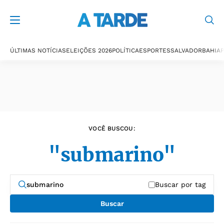
Últimas notícias
ÚLTIMAS NOTÍCIAS
ELEIÇÕES 2026
POLÍTICA
ESPORTES
SALVADOR
BAHIA
P
VOCÊ BUSCOU:
"submarino"
Buscar por tag
Buscar