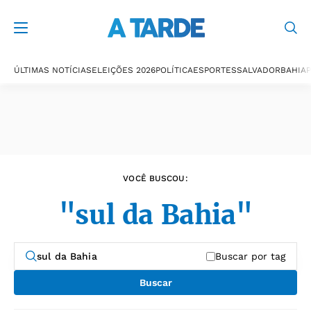
Últimas notícias
ÚLTIMAS NOTÍCIAS
ELEIÇÕES 2026
POLÍTICA
ESPORTES
SALVADOR
BAHIA
P
VOCÊ BUSCOU:
"sul da Bahia"
Buscar por tag
Buscar