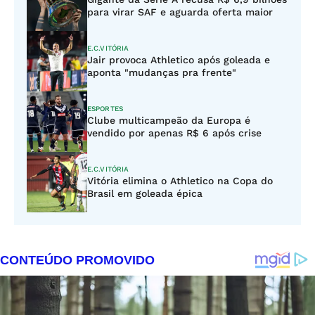
para virar SAF e aguarda oferta maior
E.C.VITÓRIA
Jair provoca Athletico após goleada e
aponta "mudanças pra frente"
ESPORTES
Clube multicampeão da Europa é
vendido por apenas R$ 6 após crise
E.C.VITÓRIA
Vitória elimina o Athletico na Copa do
Brasil em goleada épica