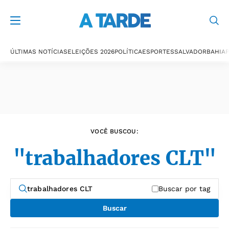
Últimas notícias
ÚLTIMAS NOTÍCIAS
ELEIÇÕES 2026
POLÍTICA
ESPORTES
SALVADOR
BAHIA
P
VOCÊ BUSCOU:
"trabalhadores CLT"
Buscar por tag
Buscar