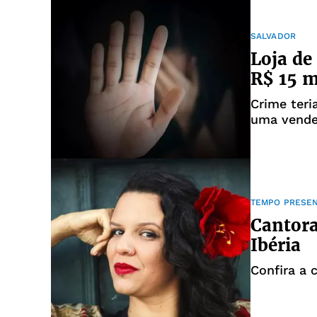
SALVADOR
Loja de
R$ 15 m
Crime teri
uma vende
TEMPO PRESE
Cantora
Ibéria
Confira a 