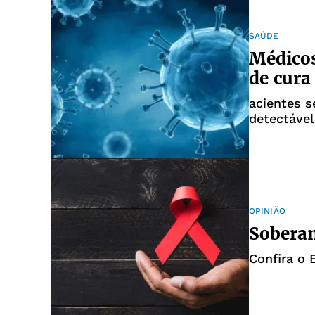
SAÚDE
Médicos
de cura
acientes s
detectável
OPINIÃO
Soberan
Confira o 