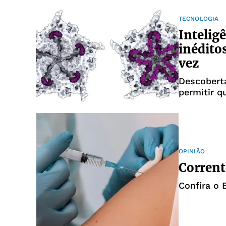
TECNOLOGIA
Inteligê
inédito
vez
Descoberta
permitir q
OPINIÃO
Corrent
Confira o E