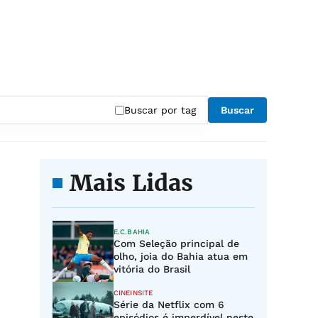
Buscar por tag
Buscar
Mais Lidas
E.C.BAHIA
Com Seleção principal de
olho, joia do Bahia atua em
vitória do Brasil
CINEINSITE
Série da Netflix com 6
episódios é imperdível neste