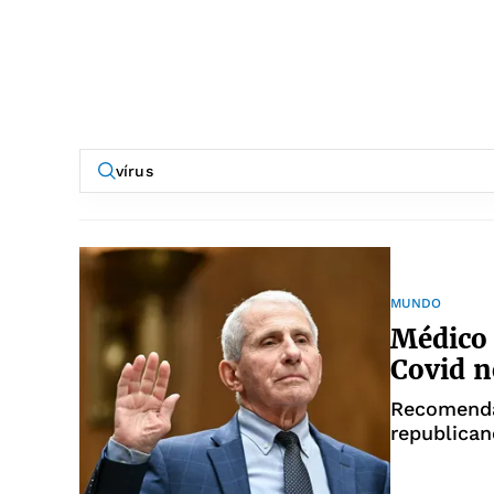
MUNDO
Médico
Covid n
Recomenda
republican