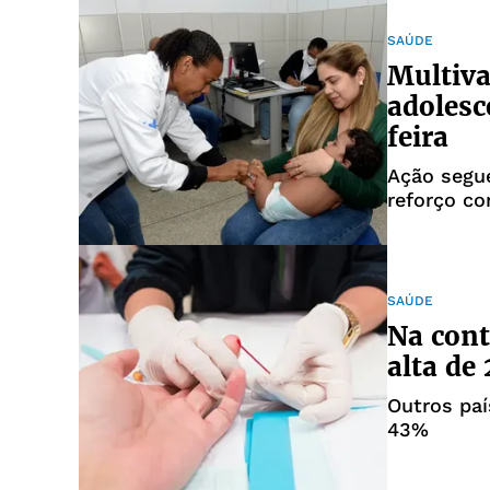
SAÚDE
Multiva
adolesc
feira
Ação segue
reforço co
SAÚDE
Na cont
alta de
Outros paí
43%