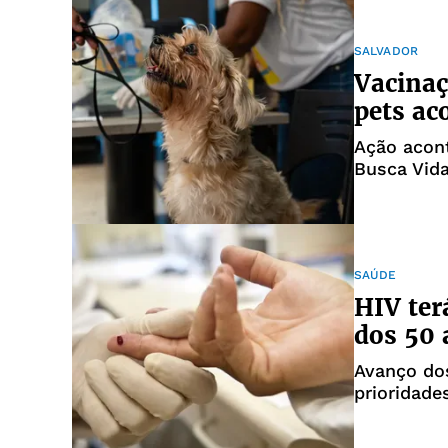
SALVADOR
Vacinaç
pets ac
Ação acon
Busca Vid
SAÚDE
HIV ter
dos 50 
Avanço do
prioridade