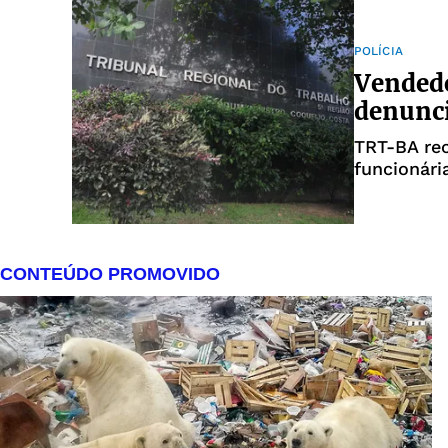
POLÍCIA
Vendedo
denunci
TRT-BA rec
funcionári